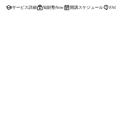
サービス詳細
知財塾Now
開講スケジュール
F