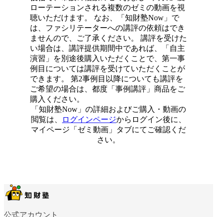
ローテーションされる複数のゼミの動画を視
聴いただけます。 なお、「知財塾Now」で
は、ファシリテーターへの講評の依頼はでき
ませんので、ご了承ください。 講評を受けた
い場合は、講評提供期間中であれば、「自主
演習」を別途後購入いただくことで、第一事
例目については講評を受けていただくことが
できます。 第2事例目以降についても講評を
ご希望の場合は、都度「事例講評」商品をご
購入ください。
「知財塾Now」の詳細およびご購入・動画の
閲覧は、
ログインページ
からログイン後に、
マイページ「ゼミ動画」タブにてご確認くだ
さい。
公式アカウント