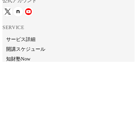
公式アカウント
SERVICE
サービス詳細
開講スケジュール
知財塾Now
CONTENTS
知財塾主催・登壇セミナースケジュール
受講者の感想
動画活用チュートリアル
自習用お役立ちリンク集
CONTACT