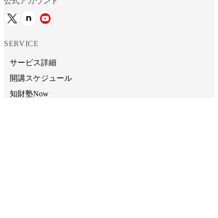
公式アカウント
SERVICE
サービス詳細
開講スケジュール
知財塾Now
CONTENTS
知財塾主催・登壇セミナースケジュール
受講者の感想
動画活用チュートリアル
自習用お役立ちリンク集
CONTACT