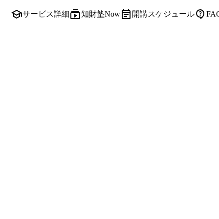
サービス詳細
知財塾Now
開講スケジュール
F