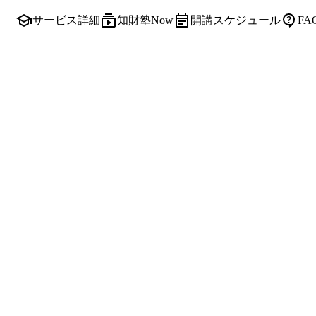
サービス詳細
知財塾Now
開講スケジュール
F