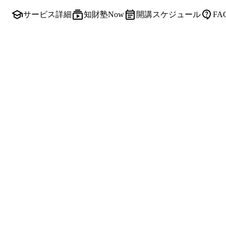
サービス詳細
知財塾Now
開講スケジュール
F