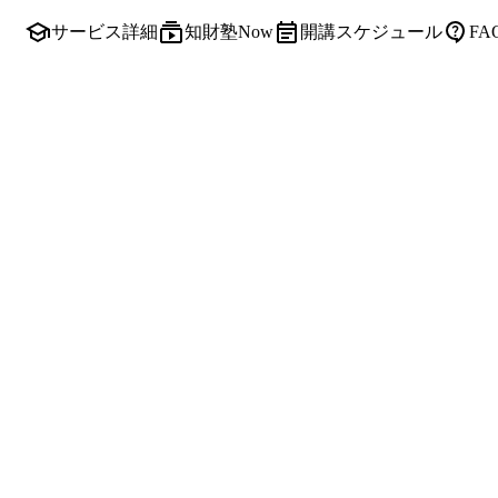
サービス詳細
知財塾Now
開講スケジュール
F